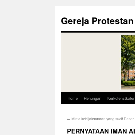
Skip
to
Gereja Protestan
content
Home
Renungan
Kerkdienstkale
←
Minta kebijaksanaan yang suci! Dasa
PERNYATAAN IMAN AL