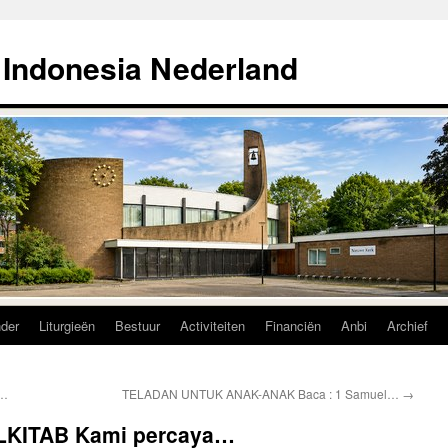
 Indonesia Nederland
nder
Liturgieën
Bestuur
Activiteiten
Financiën
Anbi
Archief
r…
TELADAN UNTUK ANAK-ANAK Baca : 1 Samuel…
→
KITAB Kami percaya…