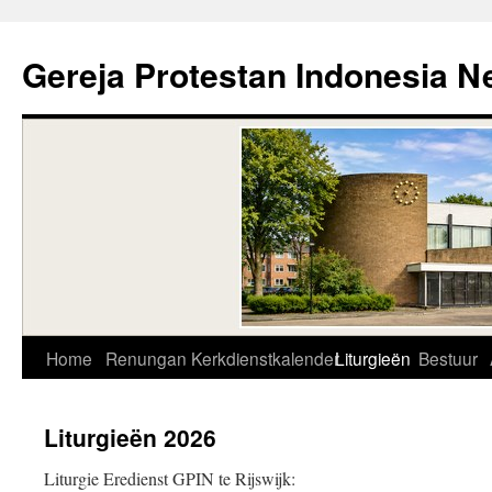
Skip
to
Gereja Protestan Indonesia N
content
Home
Renungan
Kerkdienstkalender
Liturgieën
Bestuur
Liturgieën 2026
Liturgie Eredienst GPIN te Rijswijk: