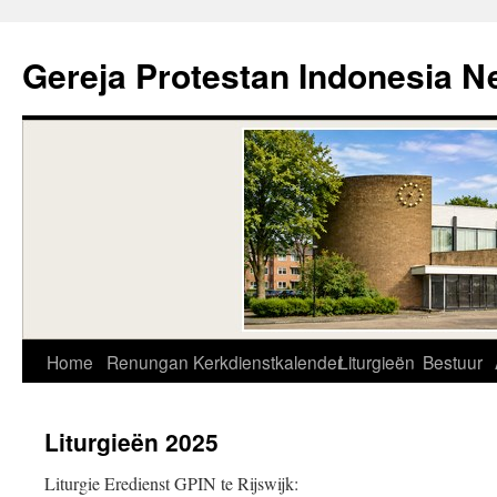
Skip
to
Gereja Protestan Indonesia N
content
Home
Renungan
Kerkdienstkalender
Liturgieën
Bestuur
Liturgieën 2025
Liturgie Eredienst GPIN te Rijswijk: