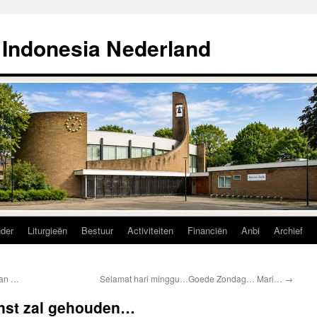
 Indonesia Nederland
nder
Liturgieën
Bestuur
Activiteiten
Financiën
Anbi
Archief
han …
Selamat hari minggu…Goede Zondag… Mari…
→
nst zal gehouden…