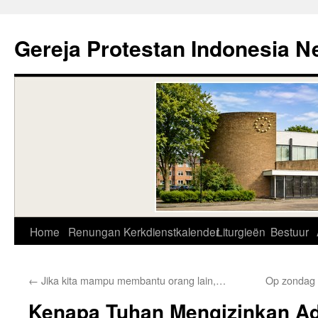
Skip
to
Gereja Protestan Indonesia N
content
Home
Renungan
Kerkdienstkalender
Liturgieën
Bestuur
←
Jika kita mampu membantu orang lain,…
Op zondag 
Kenapa Tuhan Mengizinkan 