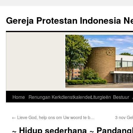
Skip
to
Gereja Protestan Indonesia N
content
Home
Renungan
Kerkdienstkalender
Liturgieën
Bestuur
←
Lieve God, help ons om Uw woord te b…
3 nov Ge
~ Hidup sederhana ~ Pandang