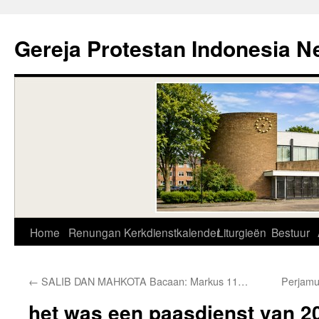
Skip
to
Gereja Protestan Indonesia N
content
Home
Renungan
Kerkdienstkalender
Liturgieën
Bestuur
←
SALIB DAN MAHKOTA Bacaan: Markus 11…
Perjamu
het was een paasdienst van 20