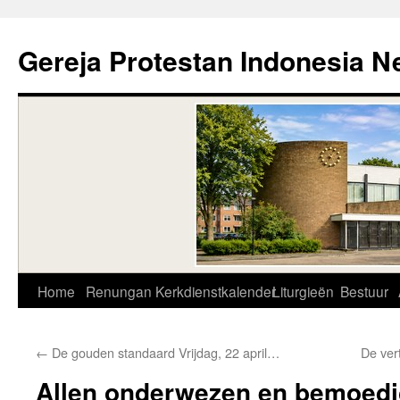
Skip
to
Gereja Protestan Indonesia N
content
Home
Renungan
Kerkdienstkalender
Liturgieën
Bestuur
←
De gouden standaard Vrijdag, 22 april…
De ver
Allen onderwezen en bemoedi