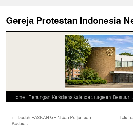
Skip
to
Gereja Protestan Indonesia N
content
Home
Renungan
Kerkdienstkalender
Liturgieën
Bestuur
←
Ibadah PASKAH GPIN dan Perjamuan
Telur 
Kudus…